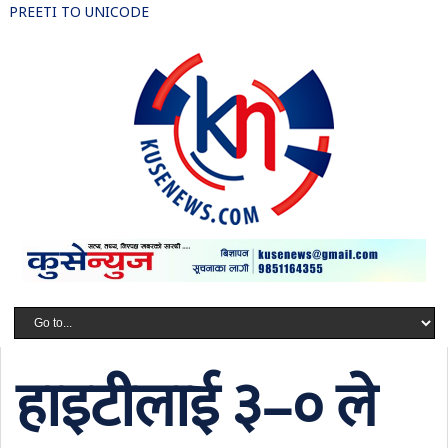
PREETI TO UNICODE
हाइटीलाई ३–० ले