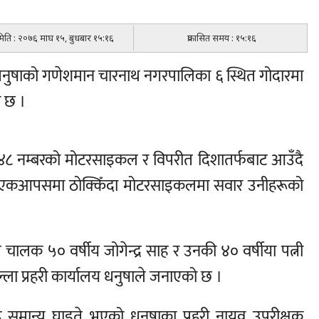
 मिति : २०७६ माघ १५, बुधबार १५:१६
प्रकासित समय : १५:१६
गत धनुषाको गणेशमान चारनाथ नगरपालिका ६ स्थित गोदारमा
ो छ ।
प ३०४८ नम्बरको मोटरसाइकल र विपरीत दिशातर्फबाट आउँदै
र एकआपसमा ठोक्किँदा मोटरसाइकलमा सवार उनीहरूको
 चालक ५० वर्षीय जोगेन्द्र साह र उनकी ४० वर्षीया पत्नी
्ला प्रहरी कार्यालय धनुषाले जनाएको छ ।
ह समान्य घाइते भएको धनुषाका प्रहरी नायव उपरीक्षक